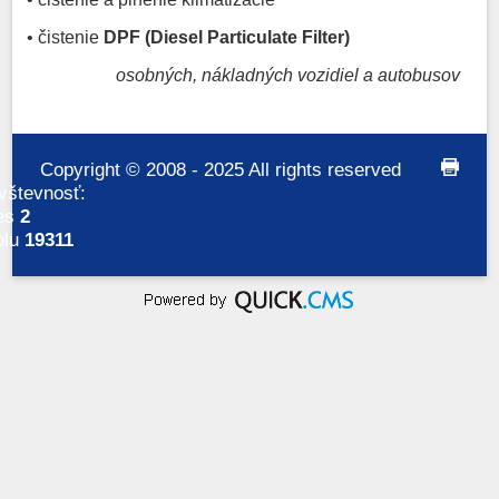
• čistenie
DPF (Diesel Particulate Filter)
osobných, nákladných vozidiel a autobusov
Copyright © 2008 - 2025 All rights reserved
print
vštevnosť:
es
2
olu
19311